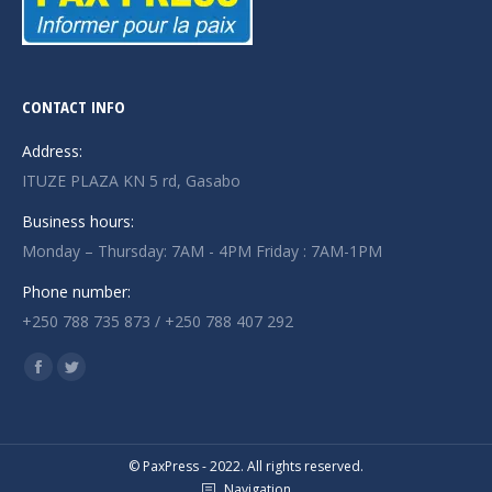
CONTACT INFO
Address:
ITUZE PLAZA KN 5 rd, Gasabo
Business hours:
Monday – Thursday: 7AM - 4PM Friday : 7AM-1PM
Phone number:
+250 788 735 873 / +250 788 407 292
Find us on:
Facebook
Twitter
page
page
opens
opens
in
in
© PaxPress - 2022. All rights reserved.
Navigation