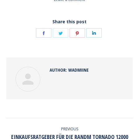
Share this post
Share
Share
Share
Share
on
on
on
on
Facebook
Twitter
Pinterest
LinkedIn
AUTHOR:
WADMIINE
POST
NAVIGATION
PREVIOUS
EINKAUFSRATGEBER FÜR DIE RANDM TORNADO 12000