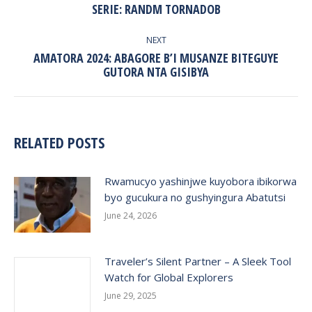
Previous
SERIE: RANDM TORNADOB
post:
NEXT
AMATORA 2024: ABAGORE B’I MUSANZE BITEGUYE
Next
GUTORA NTA GISIBYA
post:
RELATED POSTS
Rwamucyo yashinjwe kuyobora ibikorwa
byo gucukura no gushyingura Abatutsi
June 24, 2026
Traveler’s Silent Partner – A Sleek Tool
Watch for Global Explorers
June 29, 2025