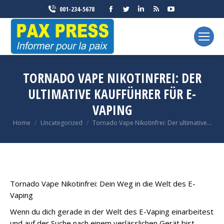
Facebook
Twitter
Linkedin
Rss
YouTube
001-234-5678
page
page
page
page
page
opens
opens
opens
opens
opens
in
in
in
in
in
new
new
new
new
new
window
window
window
window
window
TORNADO VAPE NIKOTINFREI: DER
ULTIMATIVE KAUFFÜHRER FÜR E-
VAPING
You are here:
Home
Uncategorized
Tornado Vape Nikotinfrei: Der ultimative…
Tornado Vape Nikotinfrei: Dein Weg in die Welt des E-
Vaping
Wenn du dich gerade in der Welt des E-Vaping einarbeitest
und auf der Suche nach einem verlässlichen Gerät bist,