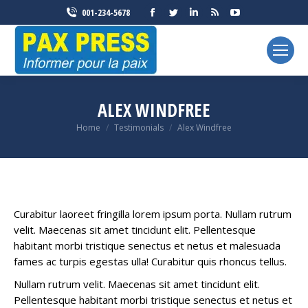
Facebook
Twitter
Linkedin
Rss
YouTube
001-234-5678
page
page
page
page
page
opens
opens
opens
opens
opens
in
in
in
in
in
new
new
new
new
new
window
window
window
window
window
ALEX WINDFREE
You are here:
Home
Testimonials
Alex Windfree
Curabitur laoreet fringilla lorem ipsum porta. Nullam rutrum
velit. Maecenas sit amet tincidunt elit. Pellentesque
habitant morbi tristique senectus et netus et malesuada
fames ac turpis egestas ulla! Curabitur quis rhoncus tellus.
Nullam rutrum velit. Maecenas sit amet tincidunt elit.
Pellentesque habitant morbi tristique senectus et netus et